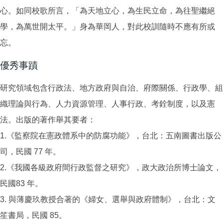
心。如同校歌所言，「為天地立心，為生民立命，為往聖繼絕
學，為萬世開太平。」身為華岡人，對此校訓隨時不應有所或
忘。
優秀事蹟
研究領域包含行政法、地方政府與自治、府際關係、行政學、組
織理論與行為、人力資源管理、人事行政、考銓制度，以及憲
法。出版的著作舉其要者：
1.《監察院在憲政體系中的防腐功能》，台北：五南圖書出版公
司，民國 77 年。
2.《我國各級政府間行政監督之研究》，政大政治所博士論文，
民國83 年。
3. 與薄慶玖教授合著的《婦女、選舉與政府體制》，台北：文
笙書局，民國 85。