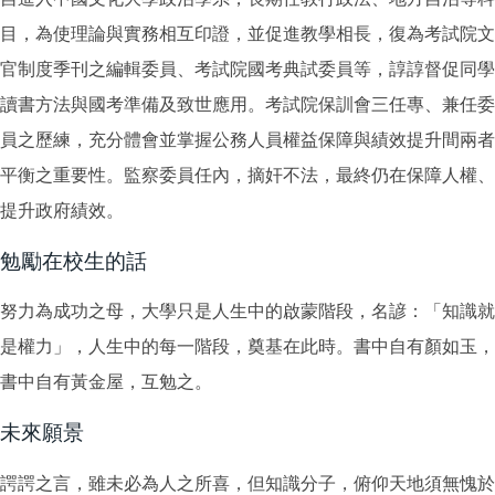
目，為使理論與實務相互印證，並促進教學相長，復為考試院文
官制度季刊之編輯委員、考試院國考典試委員等，諄諄督促同學
讀書方法與國考準備及致世應用。考試院保訓會三任專、兼任委
員之歷練，充分體會並掌握公務人員權益保障與績效提升間兩者
平衡之重要性。監察委員任內，摘奸不法，最終仍在保障人權、
提升政府績效。
勉勵在校生的話
努力為成功之母，大學只是人生中的啟蒙階段，名諺：「知識就
是權力」，人生中的每一階段，奠基在此時。書中自有顏如玉，
書中自有黃金屋，互勉之。
未來願景
諤諤之言，雖未必為人之所喜，但知識分子，俯仰天地須無愧於