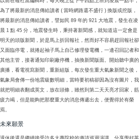
以前在報社當編輯時，每天晚上從下午四點上班到凌晨一點半，
為了將最新的消息傳給讀者 ( 當時網路還不盛行 ) 換版或挖版，
將最新的消息傳給讀者，譬如民 89 年的 921 大地震，發生在凌
晨 1 點 45 分，地震發生時，秉持著新聞感，就知道這一定會是
明天的頭版新聞，於是馬上折回報社，然而好不容易趕回報社卻
又面臨停電，就捲起袖子馬上自己修理發電機，一邊召回記者和
其他主管，接著通知印刷廠停機，抽換新聞版面。開始聽中廣的
廣播，看電視寫新聞，重新組版，每次發生重大氣象新聞之後，
氣象局會傳一份地震級數明細，當時要初稿卻因為沒有圖片，我
就把明細表翻成英文，放在頭條，雖然到第二天天亮才回家，筋
疲力竭，但是能夠把那麼重大的消息傳遞出去，便覺得於有榮
焉。
未來願景
退休後還是繼續接受許多大專院校的邀請巡迴演講，分享學好英