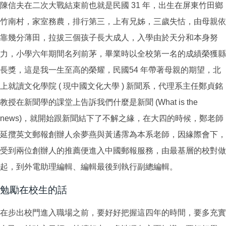
陳信夫在二次大戰結束前也就是民國 31 年，出生在屏東竹田鄉
竹南村，家室務農，排行第三，上有兄姊，三歲失怙，由母親依
靠幾分薄田，拉拔三個孩子長大成人，入學由於天分和本身努
力，小學六年期間名列前茅，畢業時以全校第一名的成績榮獲縣
長獎，這是我一生至高的榮耀，民國54 年帶著母親的期望，北
上就讀文化學院 ( 現中國文化大學 ) 新聞系，代理系主任鄭貞銘
教授在新聞學的課堂上告訴我們什麼是新聞 (What is the
news)，就開始跟新聞結下了不解之緣，在大四的時候，鄭老師
延攬英文郵報創辦人余夢燕與黃遹霈為本系老師，因緣際會下，
受到兩位創辦人的推薦便進入中國郵報服務，由最基層的校對做
起，到外電助理編輯、編輯最後到執行副總編輯。
勉勵在校生的話
在步出校門進入職場之前，要好好把握這四年的時間，要多充實