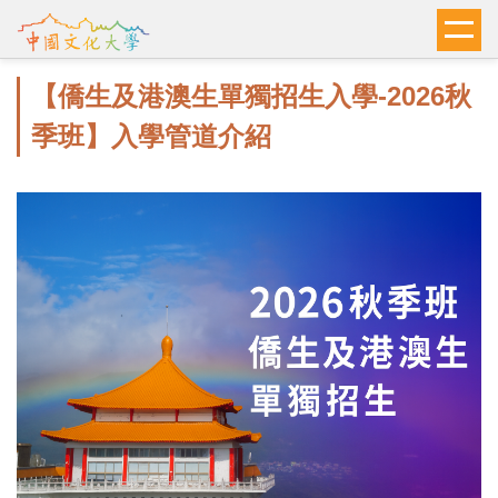
跳
到
主
【僑生及港澳生單獨招生入學-2026秋
要
內
季班】入學管道介紹
容
區