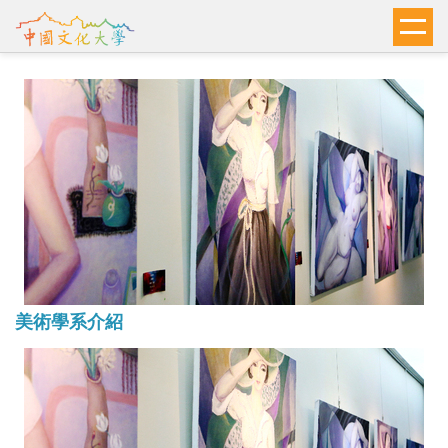
跳
到
主
要
內
容
區
美術學系介紹