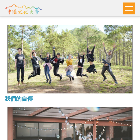
跳
到
主
要
內
容
區
我們的自傳