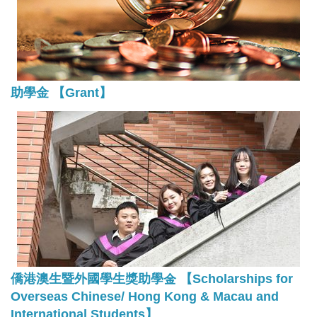
助學金 【Grant】
僑港澳生暨外國學生獎助學金 【Scholarships for
Overseas Chinese/ Hong Kong & Macau and
International Students】