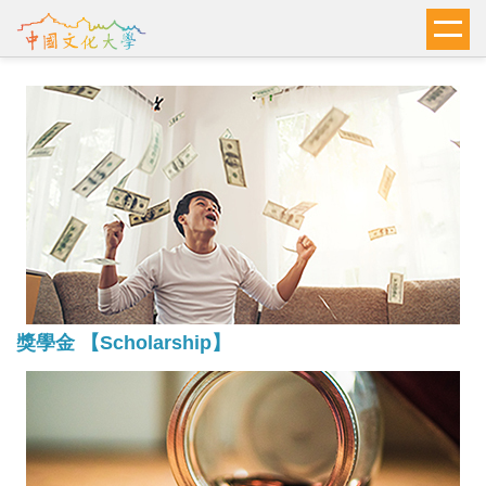
跳
到
主
要
內
容
區
獎學金 【Scholarship】