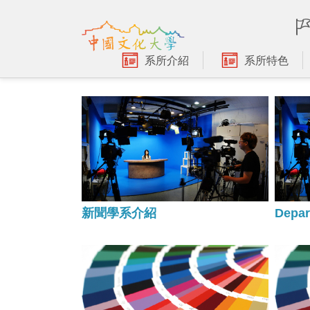
跳
到
主
要
系所介紹
系所特色
內
容
區
新聞學系介紹
Depar