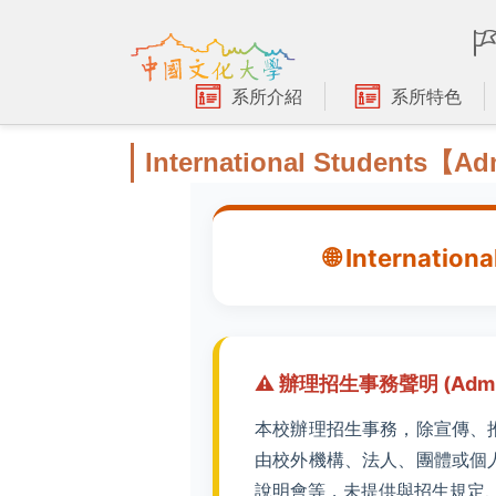
跳
到
主
要
系所介紹
系所特色
內
容
International Students【A
區
🌐 Internation
⚠️ 辦理招生事務聲明 (Admiss
本校辦理招生事務，除宣傳、
由校外機構、法人、團體或個
說明會等，未提供與招生規定