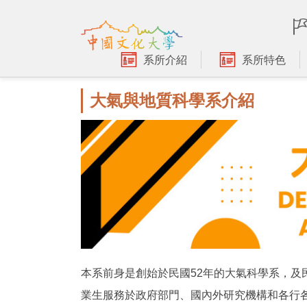
跳
到
主
要
系所介紹
系所特色
內
容
大氣與地質科學系介紹
區
本系前身是創始於民國52年的大氣科學系，及
業生服務於政府部門、國內外研究機構和各行