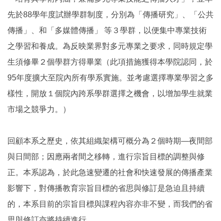
先於88學年度試辦學群制度，分別為「傳播研究」、「公共
傳播」、和「多媒體傳播」 等３學群，以便集中專業技術
之學習和養成。為反映業界對多元專業之要求，同時規定學
生須修畢２個學群方得畢業（此項措施獲得本學院認同，於
95年度擴大至院內所有學系實施。並考慮選擇專業學習之多
樣性，開放１個院內跨系學群選擇之機會，以增加學生就業
市場之競爭力。）
回顧本系之歷史，依其組織架構可概分為２個時期—夜間部
與日間部；因應兩者間之移轉，進行宗旨目標的調整與修
正。本系認為，於此急速變遷的社會和快速發展的傳播產業
影響下，對傳播教育宗旨目標的省思與修訂是急迫且持續
的，本系目前的宗旨目標與課程內容亦非不變，而我們的省
思與修訂亦將持續進行。