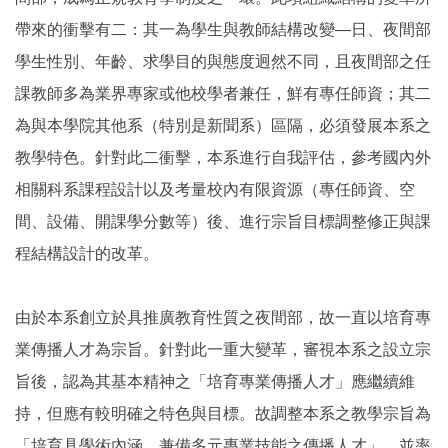
帶來的衝擊有二：其一為學生與教師結構改變—日、夜間部
學生性別、年齡、求學目的與態度迥然不同，且夜間部之任
課教師多為業界專家或他校學者兼任，鮮有專任師資；其二
為與本學院其他系（特別是新聞系）區隔，必須發展本系之
教學特色。針對此二衝擊，本系進行自我評估，參考國內外
相關科系課程設計以及考量校內有限資源（專任師資、空
間、設備、開課學分數等）後、進行宗旨目標調整修正與課
程結構設計的改革。
由於本系創立於具推廣教育性質之夜間部，故一直以培育專
業傳播人才為宗旨。針對此一重大變革，審視本系之設立宗
旨後，認為其基本精神之「培育專業傳播人才」應繼續維
持，但應有較明確之特色與目標。故調整本系之教學宗旨為
「培育具學術內涵，兼備多元專業技能之傳播人才」，並率