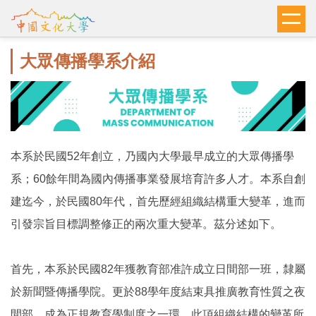
跳
到
主
大眾傳播學系介紹
要
內
容
區
本系於民國52年創立，乃國內大學最早成立的大眾傳播學
系；60餘年間為國內傳播事業發展培育許多人才。本系自創
建迄今，於民國80年代，首先歷經組織結構重大變革，進而
引發宗旨目標調整修正的兩次重大變革。茲分述如下。
首先，本系於民國82年獲教育部准許成立日間部一班，隸屬
於新聞暨傳播學院。更於88學年度結束具推廣教育性質之夜
間部，成為正規教育學制度之一環。此項組織結構的變革所