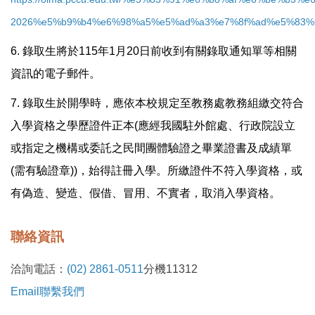
2026%e5%b9%b4%e6%98%a5%e5%ad%a3%e7%8f%ad%e5%83%
6. 錄取生將於115年1月20日前收到有關錄取通知單等相關
資訊的電子郵件。
7. 錄取生於開學時，應依本校規定至教務處教務組繳交符合
入學資格之學歷證件正本(應經我國駐外館處、行政院設立
或指定之機構或委託之民間團體驗證之畢業證書及成績單
(需有驗證章))，始得註冊入學。所繳證件不符入學資格，或
有偽造、變造、假借、冒用、不實者，取消入學資格。
聯絡資訊
洽詢電話：
(02) 2861-0511
分機11312
Email聯繫我們