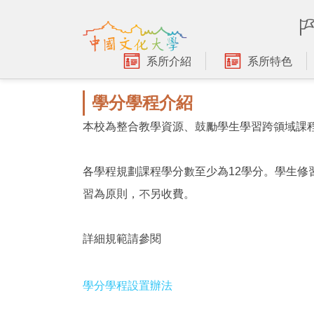
跳
到
主
要
系所介紹
系所特色
內
容
學分學程介紹
區
本校為整合教學資源、鼓勵學生學習跨領域課
各學程規劃課程學分數至少為12學分。學生修
習為原則，不另收費。
詳細規範請參閱
學分學程設置辦法