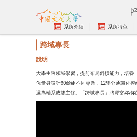
跳
到
主
要
系所介紹
系所特色
內
容
跨域專長
區
說明
大學生跨領域學習，提前布局斜槓能力，培養「
你量身設計60餘組不同專業，12學分通識化
選為輔系或雙主修。「跨域專長」將豐富妳/你