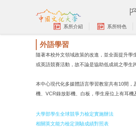
跳
到
主
要
系所介紹
系所特色
內
容
外語學習
區
隨著本校外文領域政策的改進，並全面提升學
或英語競賽活動，故不論是協助低成就之學生
本中心現代化多媒體語言學習教室共有10間，
機、VCR錄放影機、白板，學生座位上有耳機
大學部學生全球競爭力檢定實施辦法
相關英文能力檢定測驗成績對照表