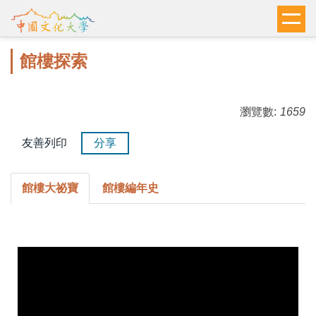
跳
到
主
館樓探索
要
內
容
瀏覽數:
1659
區
友善列印
分享
館樓大祕寶
館樓編年史