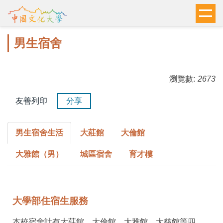
跳
到
主
男生宿舍
要
內
容
瀏覽數:
2673
區
友善列印
分享
男生宿舍生活
大莊館
大倫館
大雅館（男）
城區宿舍
育才樓
大學部住宿生服務
本校宿舍計有大莊館、大倫館、大雅館、大慈館等四