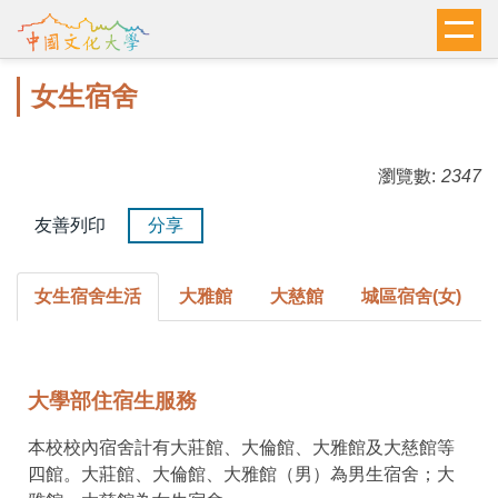
跳
到
主
女生宿舍
要
內
容
瀏覽數:
2347
區
友善列印
分享
女生宿舍生活
大雅館
大慈館
城區宿舍(女)
大學部住宿生服務
本校校內宿舍計有大莊館、大倫館、大雅館及大慈館等
四館。大莊館、大倫館、大雅館（男）為男生宿舍；大