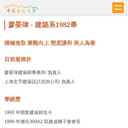
跳
到
主
廖晏瑋 - 建築系1982畢
要
內
容
積極進取 樂觀向上 態度謙和 與人為善
區
目前服務於
廖晏瑋建築師事務所/ 負責人
上海玄宇建築設計諮詢公司/ 負責人
學經歷
1993 年開業建築師迄今
1999 年擔任300A2 區建成獅子會會長