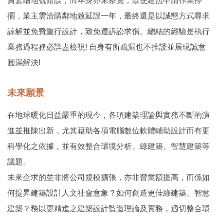
責套繪地號錯誤，而本身亦未察覺，致使建照申請作業停
擺，業主需洽購鄰地致延誤一年，最終還是以誠懇方式尋求
諒解並免費重行設計，致免遭訴訟求償。總結的經驗是執行
業務過程務必詳盡檢視! 自身有所疏漏也不推諉並展現誠意
圓滿解決!
未來願景
在地球暖化日益嚴重的現今，各項建築理論與實務不斷的演
進並推陳出新，尤其藉助各項電腦數位軟體輔助設計而有更
科學化之依據，並有效整合環境分析、綠建築、智慧建築等
議題。
未來企求的並非將公司規模擴張，亦非營業額提高，而係如
何提昇建築設計人文社會意象？如何創造更佳綠建築、智慧
建築？務以更精進之建築設計監造理論及實務，適切整合環