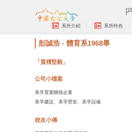
跳
到
主
要
系所介紹
系所特色
內
容
彭誠浩 - 體育系1968畢
區
「質樸堅毅」
公司小檔案
美孚置業關係企業
美孚建設、美孚營造、美孚設備
校友小傳