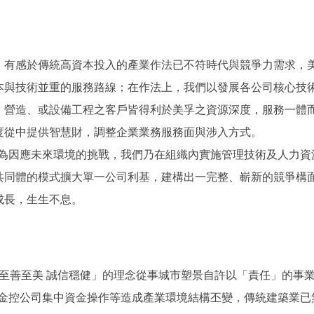
。有感於傳統高資本投入的產業作法已不符時代與競爭力需求，
本與技術並重的服務路線；在作法上，我們以發展各公司核心技
、營造、或設備工程之客戶皆得利於美孚之資源深度，服務一體
度從中提供智慧財，調整企業業務服務面與涉入方式。
，為因應未來環境的挑戰，我們乃在組織內實施管理技術及人力
共同體的模式擴大單一公司利基，建構出一完整、嶄新的競爭構
成長，生生不息。
以「至善至美 誠信穩健」的理念從事城市塑景自許以「責任」的事
投金控公司集中資金操作等造成產業環境結構丕變，傳統建築業