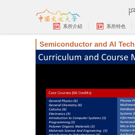
跳
到
主
要
系所介紹
系所特色
內
容
Semiconductor and AI Tech
區