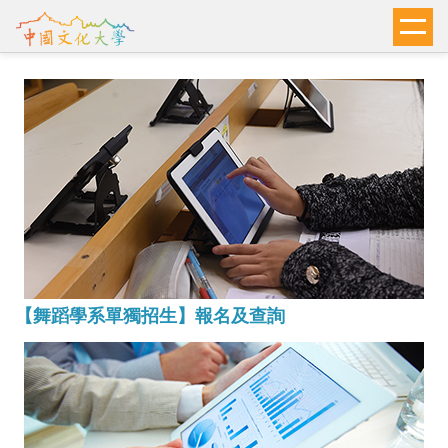
跳
到
主
要
內
容
區
【舞蹈學系單獨招生】報名及查詢