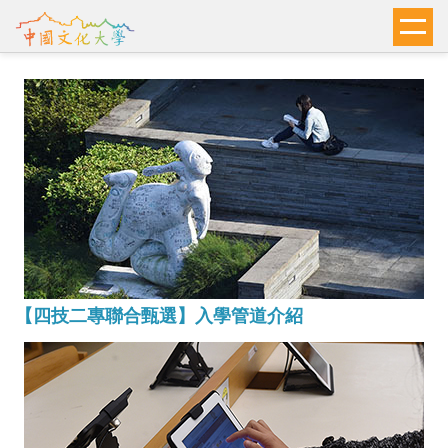
跳
到
主
要
內
容
區
【四技二專聯合甄選】入學管道介紹