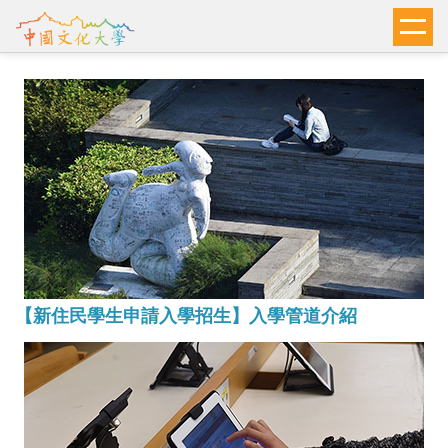
跳
到
主
要
內
容
區
【新住民學生申請入學招生】入學管道介紹