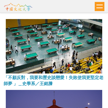
跳
到
主
要
內
容
區
「不顧反對，我要和歷史談戀愛！失敗使我更堅定老
師夢 」＿史學系／王銘謄