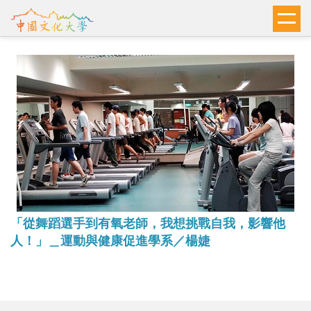
跳
到
主
要
內
容
區
「從舞蹈選手到有氧老師，我想挑戰自我，影響他
人！」＿運動與健康促進學系／楊婕