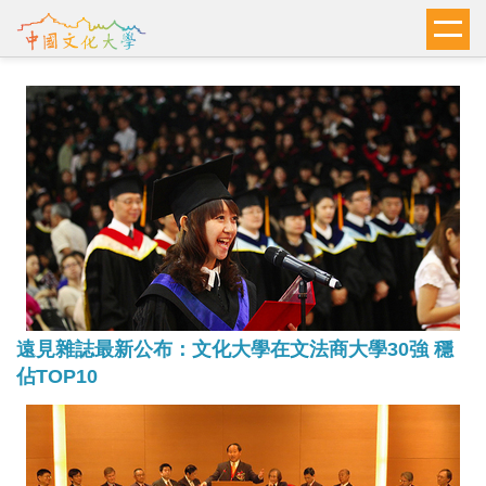
跳
到
主
要
內
容
區
遠見雜誌最新公布：文化大學在文法商大學30強 穩
佔TOP10