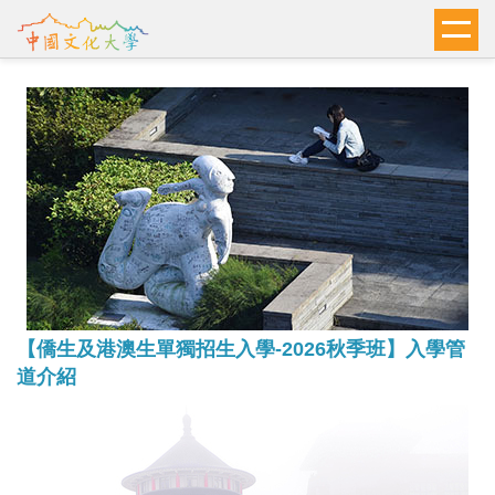
跳
到
主
要
內
容
區
【僑生及港澳生單獨招生入學-2026秋季班】入學管
道介紹