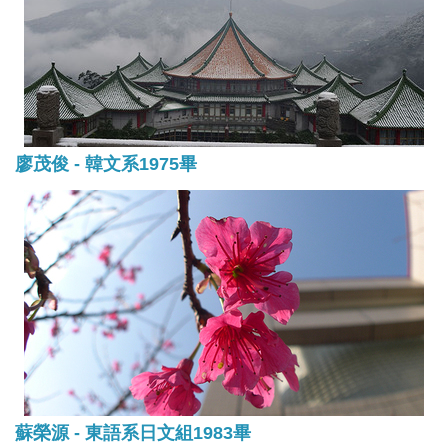
廖茂俊 - 韓文系1975畢
蘇榮源 - 東語系日文組1983畢