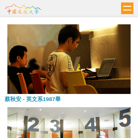
跳
到
主
要
內
容
區
蔡秋安 - 英文系1987畢