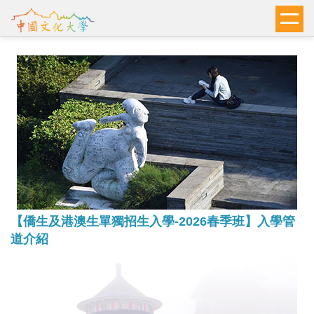
跳
到
主
要
內
容
區
【僑生及港澳生單獨招生入學-2026春季班】入學管
道介紹