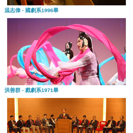
温志偉 - 國劇系1996畢
洪善群 - 戲劇系1971畢