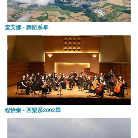
查安娜 - 舞蹈系畢
程怡秦 - 西樂系2002畢