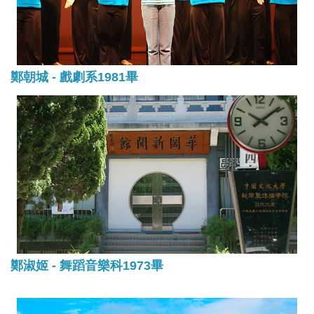
鄭朝城 - 戲劇系1981畢
鄭淑姬 - 舞蹈音樂科1973畢