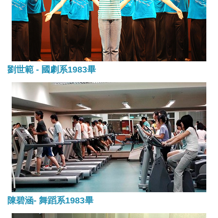
劉世範 - 國劇系1983畢
陳碧涵- 舞蹈系1983畢