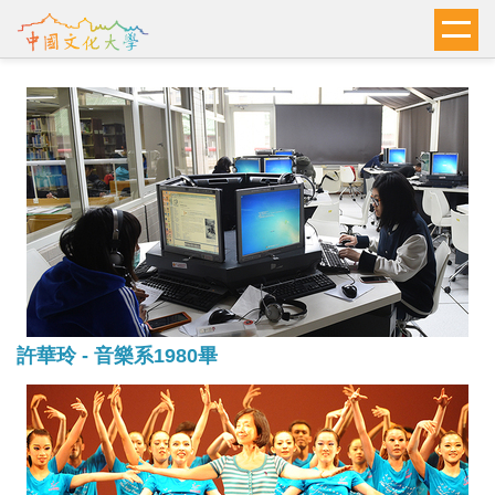
跳
到
主
要
內
容
區
許華玲 - 音樂系1980畢