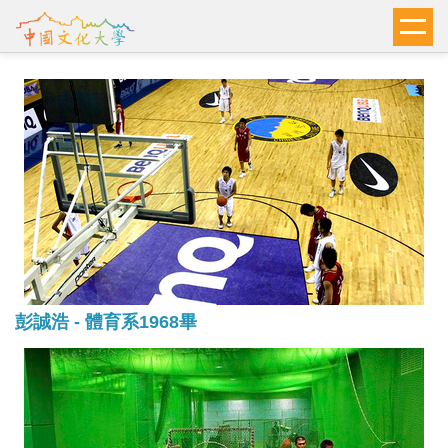
跳
到
主
要
內
容
區
彭誠浩 - 體育系1968畢