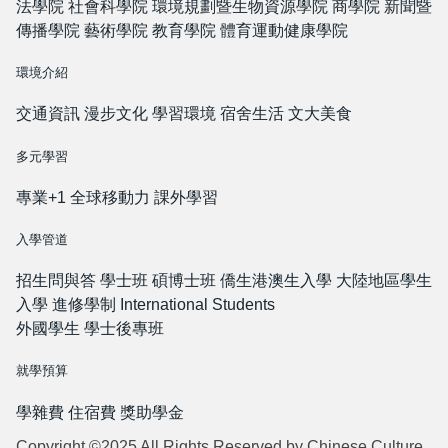
法學院
社會科學院
環境規劃暨生物資源學院
商學院
新聞暨
傳播學院
藝術學院
教育學院
體育運動健康學院
環境介紹
交通資訊
漫步文化
學習環境
宿舍生活
文大美食
多元學習
專業+1
全球移動力
課外學習
入學管道
招生問與答
學士班
碩博士班
僑生港澳生入學
大陸地區學生
入學
進修學制
International Students
外國學生
學士後專班
就學預算
學雜費
住宿費
獎助學金
Copyright ©2025 All Rights Reserved by Chinese Culture